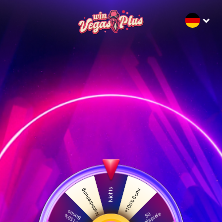
+100% Bonu
Nichts
Nachdrehung
s
5
0
Fr
ei
s
pi
el
e
+
1
5
0
%
B
o
n
u